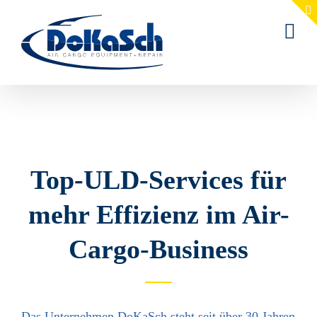
Zum
Inhalt
springen
Top-ULD-Services für
mehr Effizienz im Air-
Cargo-Business
Das Unternehmen DoKaSch steht seit über 30 Jahren