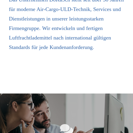
für moderne Air-Cargo-ULD-Technik, Services und
Dienstleistungen in unserer leistungsstarken
Firmengruppe. Wir entwickeln und fertigen
Luftfrachtlademittel nach international gültigen
Standards für jede Kunden­anforderung.