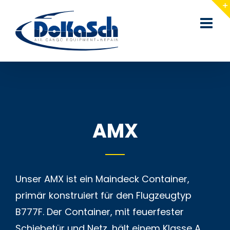
Zum
Inhalt
springen
AMX
Unser AMX ist ein Maindeck Container,
primär konstruiert für den Flugzeug­typ
B777F. Der Container, mit feuer­fester
Schiebe­tür und Netz, hält einem Klasse A