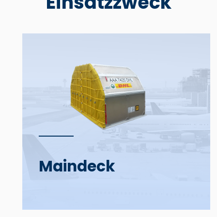
Einsatzzweck
Main­deck