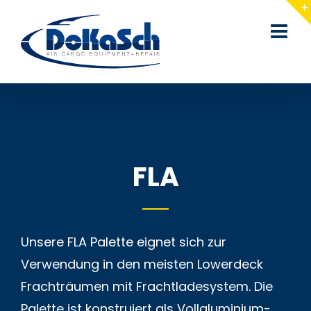
Zum
Inhalt
springen
FLA
Unsere FLA Palette eignet sich zur
Verwendung in den meisten Lowerdeck
Fracht­räumen mit Frachtlade­system. Die
Palette ist konstruiert als Voll­aluminium-