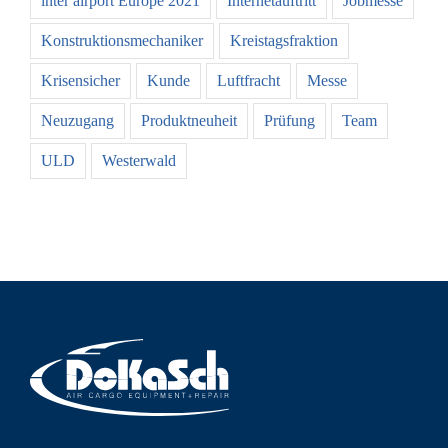
inter airport Europe 2021
Internetauftritt
Jobmesse
Konstruktionsmechaniker
Kreistagsfraktion
Krisensicher
Kunde
Luftfracht
Messe
Neuzugang
Produktneuheit
Prüfung
Team
ULD
Westerwald