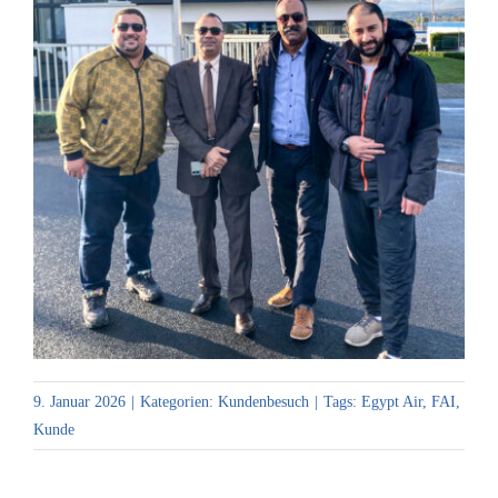
9. Januar 2026
|
Kategorien:
Kundenbesuch
|
Tags:
Egypt Air
,
FAI
,
Kunde