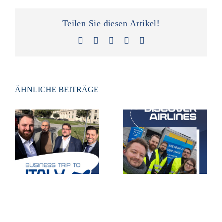
Teilen Sie diesen Artikel!
Facebook
X
LinkedIn
Xing
E-
Mail
ÄHNLICHE BEITRÄGE
Live-Einsatz auf
dem Rollfeld ✈️
Geschäftsreise
– Besuch bei
nach Italien 🇮🇹
Discover
Airlines