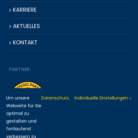
KARRIERE
AKTUELLES
KONTAKT
PARTNER:
Um unsere
Datenschutz
.
Individuelle Einstellungen
Webseite für Sie
optimal zu
gestalten und
fortlaufend
verbessern zu
MITGLIED BEI: