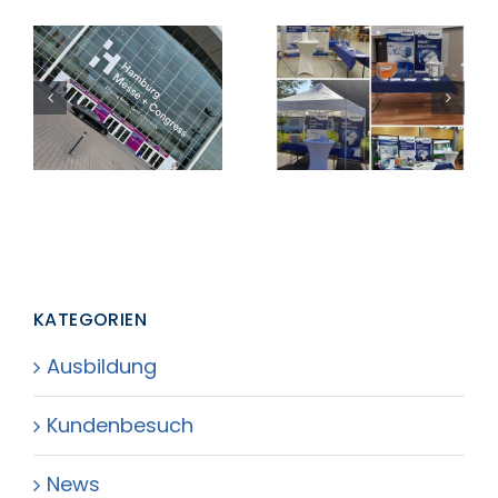
Aircraft
Die Dokasch
Interiors Expo
GmbH auf der
2024 in
Jobmesse in
Hamburg
Montabaur
KATEGORIEN
Ausbildung
Kundenbesuch
News