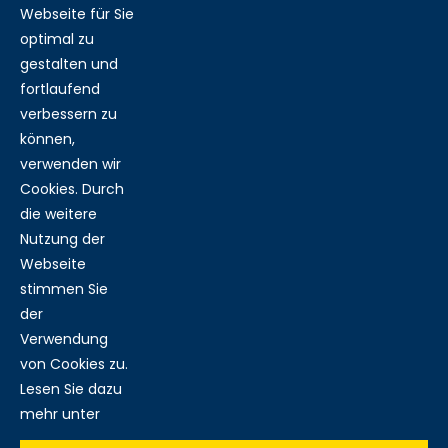
Webseite für Sie
optimal zu
gestalten und
fortlaufend
verbessern zu
MITGLIED BEI:
können,
verwenden wir
Cookies. Durch
die weitere
Nutzung der
RECHTLICHES:
Webseite
stimmen Sie
der
IMPRESSUM
DATENSCHUTZ
AGB
Verwendung
von Cookies zu.
Lesen Sie dazu
mehr unter