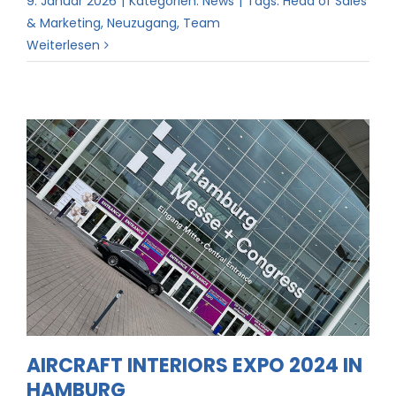
9. Januar 2026
|
Kategorien:
News
|
Tags:
Head of Sales
& Marketing
,
Neuzugang
,
Team
Weiterlesen
Aircraft Interiors Expo 2024 in
Hamburg
AIRCRAFT INTERIORS EXPO 2024 IN
HAMBURG