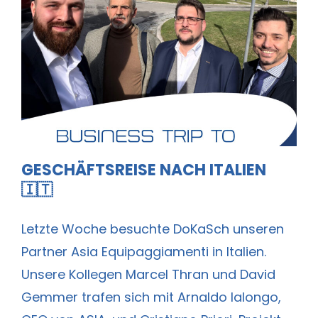
Geschäftsreise nach Italien 🇮🇹
GESCHÄFTSREISE NACH ITALIEN
🇮🇹
Letzte Woche besuchte DoKaSch unseren
Partner Asia Equipaggiamenti in Italien.
Unsere Kollegen Marcel Thran und David
Gemmer trafen sich mit Arnaldo Ialongo,