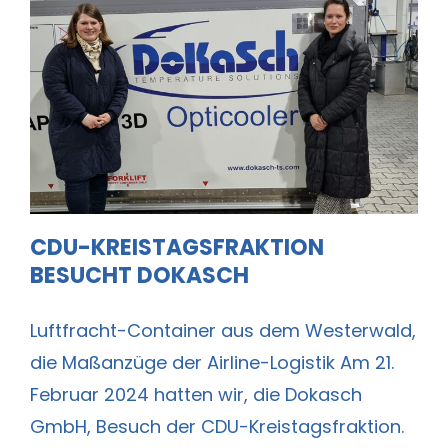
CDU-Kreistagsfraktion besucht
Dokasch
CDU-KREISTAGSFRAKTION
BESUCHT DOKASCH
Luftfracht-Container aus dem Westerwald,
die Maßanzüge der Airline-Logistik Am 21.
Februar 2024 hatten wir, die Dokasch
GmbH, Besuch der CDU-Kreistagsfraktion.