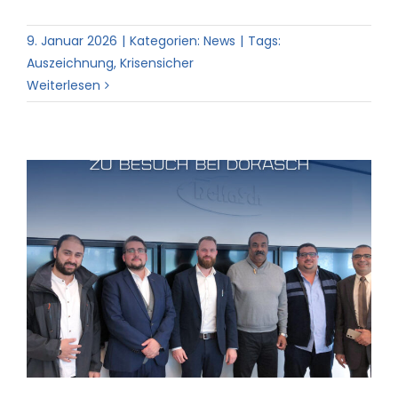
9. Januar 2026
|
Kategorien:
News
|
Tags:
Auszeichnung
,
Krisensicher
Weiterlesen
✈️ Erfolgreicher Besuch von Egypt
Air in Staudt