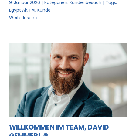
9. Januar 2026
|
Kategorien:
Kundenbesuch
|
Tags:
Egypt Air
,
FAI
,
Kunde
Weiterlesen
Willkommen im Team, David
Gemmer! 🎉
WILLKOMMEN IM TEAM, DAVID
GEMMER! 🎉