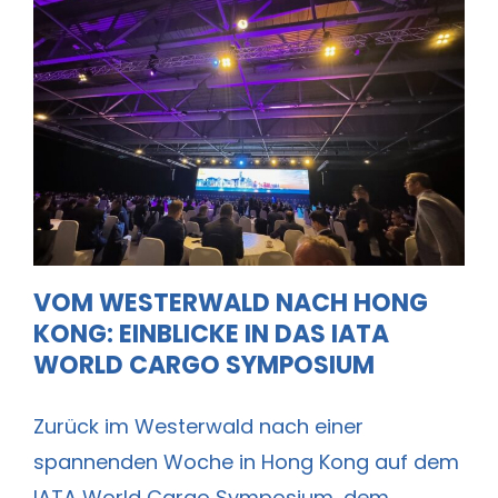
Vom Westerwald nach Hong Kong:
Einblicke in das IATA World Cargo
Symposium
VOM WESTERWALD NACH HONG
KONG: EINBLICKE IN DAS IATA
WORLD CARGO SYMPOSIUM
Zurück im Westerwald nach einer
spannenden Woche in Hong Kong auf dem
IATA World Cargo Symposium, dem