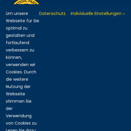
Um unsere
Datenschutz
.
Individuelle Einstellungen
Webseite für Sie
optimal zu
gestalten und
fortlaufend
verbessern zu
MITGLIED BEI:
können,
verwenden wir
Cookies. Durch
die weitere
Nutzung der
RECHTLICHES:
Webseite
stimmen Sie
der
IMPRESSUM
DATENSCHUTZ
AGB
Verwendung
von Cookies zu.
Lesen Sie dazu