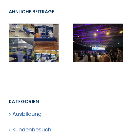
ÄHNLICHE BEITRÄGE
Vom
Westerwald
Die Dokasch
nach Hong
GmbH auf der
Kong:
Jobmesse in
Einblicke in
Montabaur
das IATA
World Cargo
Symposium
KATEGORIEN
Ausbildung
Kundenbesuch